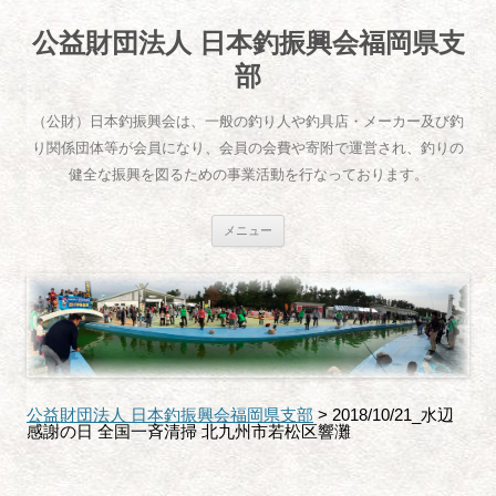
公益財団法人 日本釣振興会福岡県支
部
（公財）日本釣振興会は、一般の釣り人や釣具店・メーカー及び釣
り関係団体等が会員になり、会員の会費や寄附で運営され、釣りの
健全な振興を図るための事業活動を行なっております。
コ
メニュー
ン
テ
ン
ツ
へ
ス
キ
ッ
プ
公益財団法人 日本釣振興会福岡県支部
>
2018/10/21_水辺
感謝の日 全国一斉清掃 北九州市若松区響灘