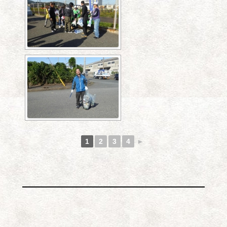
1
2
3
4
►