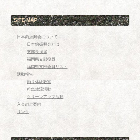
SITE MAP
日本釣振興会について
日本釣振興会とは
支部長挨拶
福岡県支部役員
福岡県支部会員リスト
活動報告
釣り体験教室
稚魚放流活動
クリーンアップ活動
入会のご案内
リンク