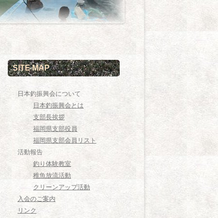
SITE MAP
日本釣振興会について
日本釣振興会とは
支部長挨拶
福岡県支部役員
福岡県支部会員リスト
活動報告
釣り体験教室
稚魚放流活動
クリーンアップ活動
入会のご案内
リンク