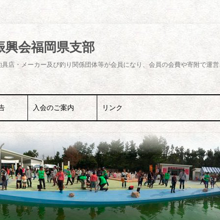
振興会福岡県支部
釣具店・メーカー及び釣り関係団体等が会員になり、会員の会費や寄附で運営
コ
ン
告
入会のご案内
リンク
テ
ン
ツ
教室
へ
ス
キ
活動
ッ
プ
アップ活動