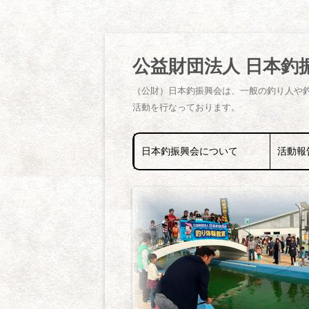
公益財団法人 日本釣
（公財）日本釣振興会は、一般の釣り人や
活動を行なっております。
日本釣振興会について
活動報
日本釣振興会とは
釣り体験
支部長挨拶
稚魚放流
福岡県支部役員
クリーン
福岡県支部会員リスト