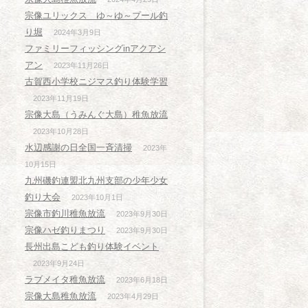
宗像ユリックス ゆ～ゆ～プール釣
り堀
2024年3月9日
ファミリーフィッシングinアクアシ
アン
2023年11月26日
古賀西小学校ニジマス釣り体験学習
2023年11月19日
宗像大島（うみんぐ大島）稚魚放流
2023年10月28日
水辺感謝の日全国一斉清掃
2023年
10月15日
九州磯釣連盟北九州支部の少年少女
釣り大会
2023年10月1日
宗像市釣川稚魚放流
2023年9月30日
宗像ハゼ釣りまつり
2023年9月30日
長州出島こども釣り体験イベント
2023年9月24日
ラブメイタ稚魚放流
2023年6月18日
宗像大島稚魚放流
2023年4月29日