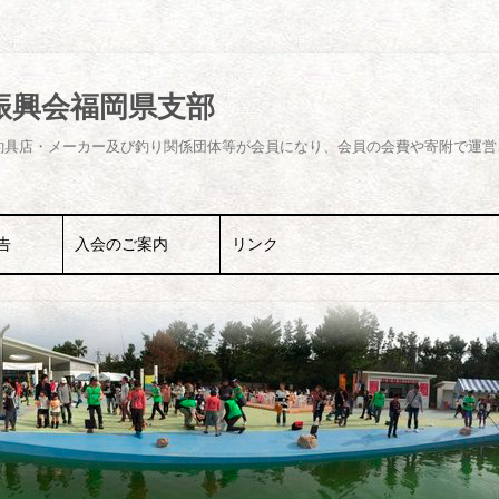
振興会福岡県支部
釣具店・メーカー及び釣り関係団体等が会員になり、会員の会費や寄附で運営
コ
ン
告
入会のご案内
リンク
テ
ン
ツ
教室
へ
ス
キ
活動
ッ
プ
アップ活動