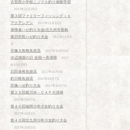
古賀西小学校ニジマス釣り体験学習
2017年11月25日
第３回ファミリーフィッシングｉｎ
アクアシアン
2017年11月12日
身障者ハゼ釣り大会/北九州市長杯
柴川市民ハゼ釣り大会
2017年11月5
日
宗像大島稚魚放流
2017年10月21日
水辺感謝の日 全国一斉清掃
2017
年10月15日
苅田港稚魚放流
2017年10月8日
釣川稚魚放流
2017年10月7日
宗像ハゼ釣り大会
2017年10月7日
第２５回紫川Ｍ－ＣＡＰ大清掃
2017年10月7日
第４０回福岡少年少女釣り大会
2017年10月1日
第４０回北九州少年少女釣り大会
2017年10月1日