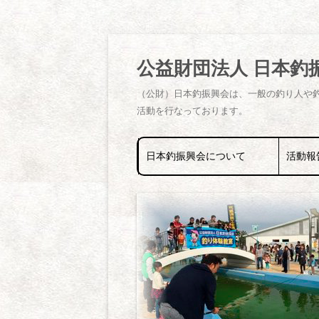
公益財団法人 日本釣
（公財）日本釣振興会は、一般の釣り人や
活動を行なっております。
日本釣振興会について
活動報
日本釣振興会とは
釣り体験
支部長挨拶
稚魚放流
福岡県支部役員
クリーン
福岡県支部会員リスト