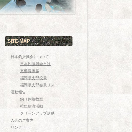
SITE MAP
日本釣振興会について
日本釣振興会とは
支部長挨拶
福岡県支部役員
福岡県支部会員リスト
活動報告
釣り体験教室
稚魚放流活動
クリーンアップ活動
入会のご案内
リンク