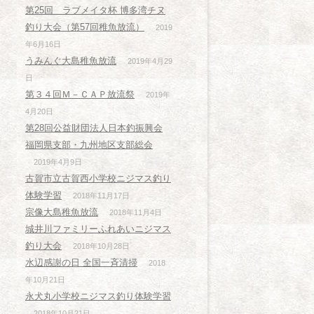
第25回 ラブメイタ杯 博多湾チヌ
釣り大会（第57回稚魚放流）
2019
年6月16日
うみんぐ大島稚魚放流
2019年4月29
日
第３４回Ｍ－ＣＡＰ放流祭
2019年
4月20日
第28回公益財団法人日本釣振興会
福岡県支部・九州地区支部総会
2019年4月9日
古賀市立古賀西小学校ニジマス釣り
体験学習
2018年11月17日
宗像大島稚魚放流
2018年11月4日
城井川ファミリーふれあいニジマス
釣り大会
2018年10月28日
水辺感謝の日 全国一斉清掃
2018
年10月21日
永犬丸小学校ニジマス釣り体験学習
2018年10月21日