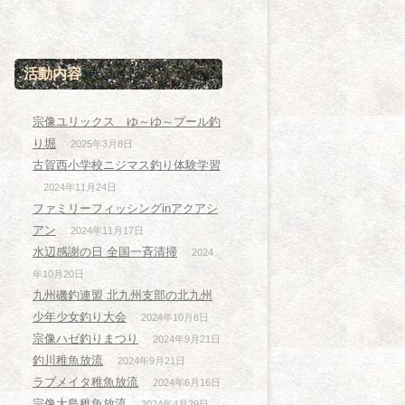
活動内容
宗像ユリックス ゆ～ゆ～プール釣
り堀
2025年3月8日
古賀西小学校ニジマス釣り体験学習
2024年11月24日
ファミリーフィッシングinアクアシ
アン
2024年11月17日
水辺感謝の日 全国一斉清掃
2024
年10月20日
九州磯釣連盟 北九州支部の北九州
少年少女釣り大会
2024年10月6日
宗像ハゼ釣りまつり
2024年9月21日
釣川稚魚放流
2024年9月21日
ラブメイタ稚魚放流
2024年6月16日
宗像大島稚魚放流
2024年4月29日