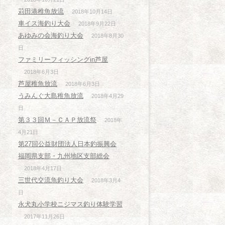
苅田港稚魚放流
2018年10月14日
車イス海釣り大会
2018年9月22日
あゆみの会海釣り大会
2018年8月30
日
ファミリーフィッシングin芦屋
2018年6月3日
芦屋稚魚放流
2018年6月3日
うみんぐ大島稚魚放流
2018年4月29
日
第３３回Ｍ－ＣＡＰ放流祭
2018年
4月21日
第27回公益財団法人日本釣振興会
福岡県支部・九州地区支部総会
2018年4月17日
三世代交流魚釣り大会
2018年3月4
日
永犬丸小学校ニジマス釣り体験学習
2017年11月26日