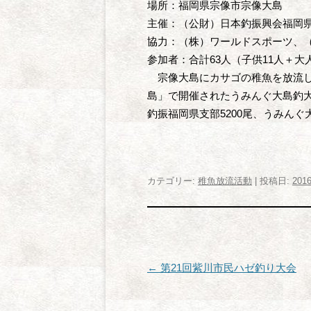
場所：福岡県宗像市宗像大島
主催：（公財）日本釣振興会福岡
協力：（株）ワールドスポーツ、
参加者：合計63人（子供11人＋大
宗像大島にカサゴの稚魚を放流し
島」で開催されたうみんぐ大島釣大
釣振福岡県支部5200尾、うみんぐ
カテゴリー:
稚魚放流活動
| 投稿日:
201
投
←
第21回紫川市民ハゼ釣り大会
稿
ナ