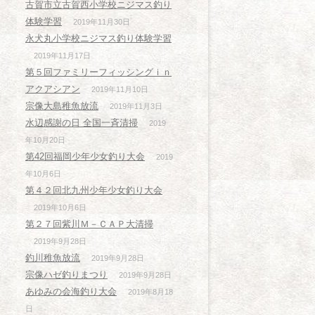
古賀市立古賀西小学校ニジマス釣り
体験学習
2019年11月30日
永犬丸小学校ニジマス釣り体験学習
2019年11月17日
第５回ファミリーフィッシングｉｎ
アクアシアン
2019年11月10日
宗像大島稚魚放流
2019年11月3日
水辺感謝の日 全国一斉清掃
2019
年10月20日
第42回福岡少年少女釣り大会
2019
年10月6日
第４２回北九州少年少女釣り大会
2019年10月6日
第２７回紫川Ｍ－ＣＡＰ大清掃
2019年9月28日
釣川稚魚放流
2019年9月28日
宗像ハゼ釣りまつり
2019年9月28日
あゆみの会海釣り大会
2019年8月18
日