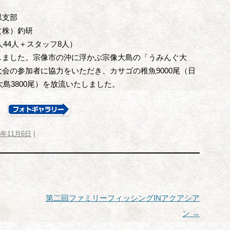
県支部
（株）釣研
人44人＋スタッフ8人）
ました。宗像市の沖に浮かぶ宗像大島の「うみんぐ大
会の参加者に協力をいただき、カサゴの稚魚9000尾（日
大島3800尾）を放流いたしました。
6年11月6日
|
第二回ファミリーフィッシングINアクアシア
ン
→