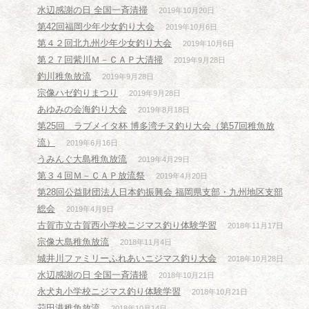
水辺感謝の日 全国一斉清掃
2019年10月20日
第42回福岡少年少女釣り大会
2019年10月6日
第４２回北九州少年少女釣り大会
2019年10月6日
第２７回紫川Ｍ－ＣＡＰ大清掃
2019年9月28日
釣川稚魚放流
2019年9月28日
宗像ハゼ釣りまつり
2019年9月28日
あゆみの会海釣り大会
2019年8月18日
第25回 ラブメイタ杯 博多湾チヌ釣り大会（第57回稚魚放
流）
2019年6月16日
うみんぐ大島稚魚放流
2019年4月29日
第３４回Ｍ－ＣＡＰ放流祭
2019年4月20日
第28回公益財団法人日本釣振興会 福岡県支部・九州地区支部
総会
2019年4月9日
古賀市立古賀西小学校ニジマス釣り体験学習
2018年11月17日
宗像大島稚魚放流
2018年11月4日
城井川ファミリーふれあいニジマス釣り大会
2018年10月28日
水辺感謝の日 全国一斉清掃
2018年10月21日
永犬丸小学校ニジマス釣り体験学習
2018年10月21日
苅田港稚魚放流
2018年10月14日