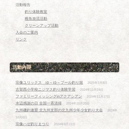
活動報告
釣り体験教室
稚魚放流活動
クリーンアップ活動
入会のご案内
リンク
活動内容
宗像ユリックス ゆ～ゆ～プール釣り堀
2025年3月8日
古賀西小学校ニジマス釣り体験学習
2024年11月24日
ファミリーフィッシングinアクアシアン
2024年11月17日
水辺感謝の日 全国一斉清掃
2024年10月20日
九州磯釣連盟 北九州支部の北九州少年少女釣り大会
2024年
10月6日
宗像ハゼ釣りまつり
2024年9月21日