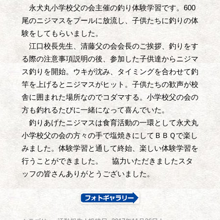
永犬丸小学校父の会主催の釣り体験学習です。600
尾のニジマスをプールに放流し、子供たちに釣りの体
験をしてもらいました。
江口校長先生、清藤父の会会長のご挨拶、釣りをす
る際の注意事項説明の後、参加した子供達からニジマ
ス釣りを開始。ウキが沈み、タイミングを合わせて釣
竿を上げるとニジマスがヒット。子供たちの歓声が校
舎に囲まれた場所なのでコダマする。小学校父の会の
方も釣れるたびに一緒になって喜んでいた。
釣りあげたニジマスは食育活動の一環として永犬丸
小学校父の会の方々の手で塩焼きにしてＢＢＱで楽し
みました。体験学習と通して終始、楽しい体験学習を
行うことができました。 協力いただきましたスタ
ッフの皆さんありがとうございました。