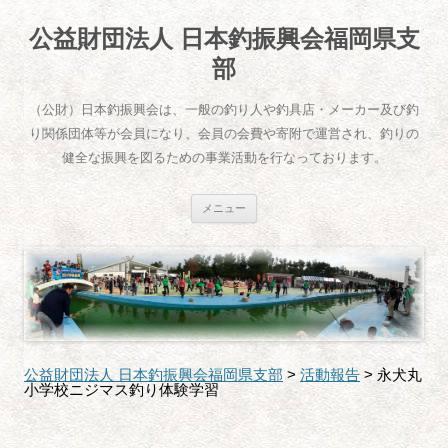
公益財団法人 日本釣振興会福岡県支
部
（公財）日本釣振興会は、一般の釣り人や釣具店・メーカー及び釣
り関係団体等が会員になり、会員の会費や寄附で運営され、釣りの
健全な振興を図るための事業活動を行なっております。
コ
メニュー
ン
テ
ン
ツ
へ
ス
キ
ッ
プ
公益財団法人 日本釣振興会福岡県支部
>
活動報告
>
永犬丸
小学校ニジマス釣り体験学習