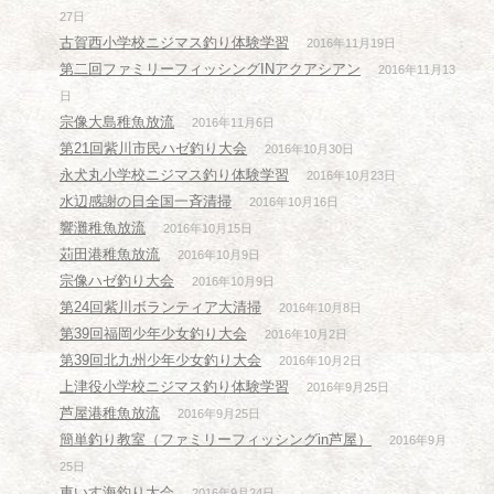
27日
古賀西小学校ニジマス釣り体験学習
2016年11月19日
第二回ファミリーフィッシングINアクアシアン
2016年11月13
日
宗像大島稚魚放流
2016年11月6日
第21回紫川市民ハゼ釣り大会
2016年10月30日
永犬丸小学校ニジマス釣り体験学習
2016年10月23日
水辺感謝の日全国一斉清掃
2016年10月16日
響灘稚魚放流
2016年10月15日
苅田港稚魚放流
2016年10月9日
宗像ハゼ釣り大会
2016年10月9日
第24回紫川ボランティア大清掃
2016年10月8日
第39回福岡少年少女釣り大会
2016年10月2日
第39回北九州少年少女釣り大会
2016年10月2日
上津役小学校ニジマス釣り体験学習
2016年9月25日
芦屋港稚魚放流
2016年9月25日
簡単釣り教室（ファミリーフィッシングin芦屋）
2016年9月
25日
車いす海釣り大会
2016年9月24日