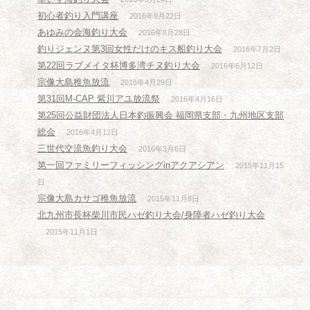
初心者釣り入門講座
2016年9月22日
あゆみの会海釣り大会
2016年8月28日
釣りジェンヌ第3回女性だけのキス船釣り大会
2016年7月2日
第22回ラブメイタ杯博多湾チヌ釣り大会
2016年6月12日
宗像大島稚魚放流
2016年4月29日
第31回M-CAP 紫川アユ放流祭
2016年4月16日
第25回公益財団法人日本釣振興会 福岡県支部・九州地区支部
総会
2016年4月12日
三世代交流魚釣り大会
2016年3月6日
第一回ファミリーフィッシングinアクアシアン
2015年11月15
日
宗像大島カサゴ稚魚放流
2015年11月8日
北九州市長杯柴川市民ハゼ釣り大会/身障者ハゼ釣り大会
2015年11月1日