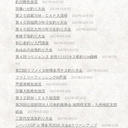
釣川稚魚放流
2017年10月7日
宗像ハゼ釣り大会
2017年10月7日
第２５回紫川Ｍ－ＣＡＰ大清掃
2017年10月7日
第４０回福岡少年少女釣り大会
2017年10月1日
第４０回北九州少年少女釣り大会
2017年10月1日
車椅子海釣り大会
2017年9月23日
初心者釣り入門講座
2017年9月23日
あゆみの会海釣り大会
2017年8月27日
第４回つりジェンヌ 女性だけのキス船釣りin鐘崎
2017年7月
8日
第23回ラブメイタ杯博多湾チヌ釣り大会
2017年6月18日
ファミリーフィッシングin芦屋
2017年5月28日
芦屋港稚魚放流
2017年5月28日
宗像大島稚魚放流
2017年4月29日
第３２回Ｍ－ＣＡＰ放流祭
2017年4月15日
第26回公益財団法人日本釣振興会 福岡県支部・九州地区支部
総会
2017年4月12日
三世代交流魚釣り大会
2017年3月5日
シーバスGP in 博多湾2016 大会&クリーンアップ
2016年11月