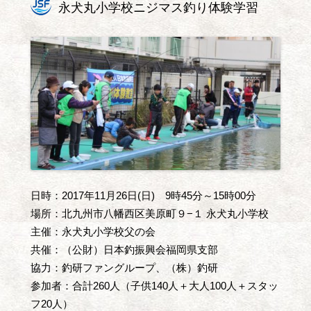
永犬丸小学校ニジマス釣り体験学習
日時：2017年11月26日(日) 9時45分～15時00分
場所：北九州市八幡西区美原町９−１ 永犬丸小学校
主催：永犬丸小学校父の会
共催：（公財）日本釣振興会福岡県支部
協力：釣研ファングループ、（株）釣研
参加者：合計260人（子供140人＋大人100人＋スタッ
フ20人）