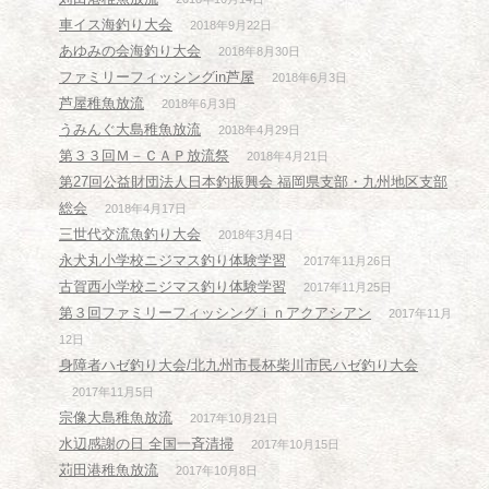
車イス海釣り大会
2018年9月22日
あゆみの会海釣り大会
2018年8月30日
ファミリーフィッシングin芦屋
2018年6月3日
芦屋稚魚放流
2018年6月3日
うみんぐ大島稚魚放流
2018年4月29日
第３３回Ｍ－ＣＡＰ放流祭
2018年4月21日
第27回公益財団法人日本釣振興会 福岡県支部・九州地区支部
総会
2018年4月17日
三世代交流魚釣り大会
2018年3月4日
永犬丸小学校ニジマス釣り体験学習
2017年11月26日
古賀西小学校ニジマス釣り体験学習
2017年11月25日
第３回ファミリーフィッシングｉｎアクアシアン
2017年11月
12日
身障者ハゼ釣り大会/北九州市長杯柴川市民ハゼ釣り大会
2017年11月5日
宗像大島稚魚放流
2017年10月21日
水辺感謝の日 全国一斉清掃
2017年10月15日
苅田港稚魚放流
2017年10月8日