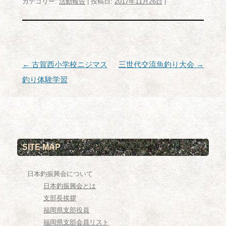
カテゴリー:
活動報告
| 投稿日:
2017年11月26日
|
投
←
古賀西小学校ニジマス
三世代交流魚釣り大会
→
稿
釣り体験学習
ナ
ビ
ゲ
ー
SITE MAP
シ
ョ
日本釣振興会について
ン
日本釣振興会とは
支部長挨拶
福岡県支部役員
福岡県支部会員リスト