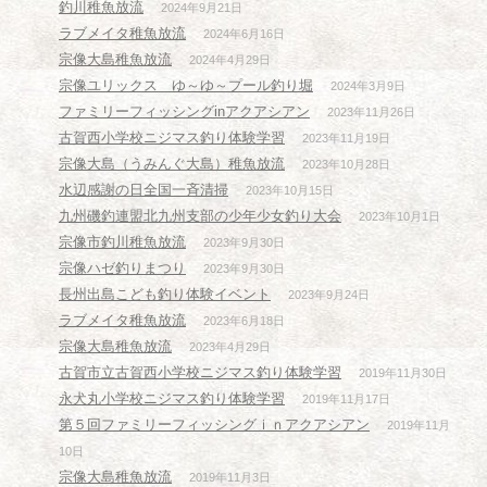
釣川稚魚放流
2024年9月21日
ラブメイタ稚魚放流
2024年6月16日
宗像大島稚魚放流
2024年4月29日
宗像ユリックス ゆ～ゆ～プール釣り堀
2024年3月9日
ファミリーフィッシングinアクアシアン
2023年11月26日
古賀西小学校ニジマス釣り体験学習
2023年11月19日
宗像大島（うみんぐ大島）稚魚放流
2023年10月28日
水辺感謝の日全国一斉清掃
2023年10月15日
九州磯釣連盟北九州支部の少年少女釣り大会
2023年10月1日
宗像市釣川稚魚放流
2023年9月30日
宗像ハゼ釣りまつり
2023年9月30日
長州出島こども釣り体験イベント
2023年9月24日
ラブメイタ稚魚放流
2023年6月18日
宗像大島稚魚放流
2023年4月29日
古賀市立古賀西小学校ニジマス釣り体験学習
2019年11月30日
永犬丸小学校ニジマス釣り体験学習
2019年11月17日
第５回ファミリーフィッシングｉｎアクアシアン
2019年11月
10日
宗像大島稚魚放流
2019年11月3日